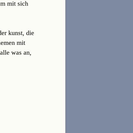
em mit sich
der kunst, die
themen mit
alle was an,