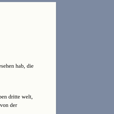
esehen hab, die
en dritte welt,
 von der