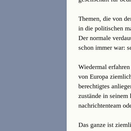
Themen, die von den 
in die politischen 
Der normale verdau
schon immer war: s
Wiedermal erfahren 
von Europa ziemlich
berechtigtes anliege
zustände in seinem 
nachrichtenteam ode
Das ganze ist zieml