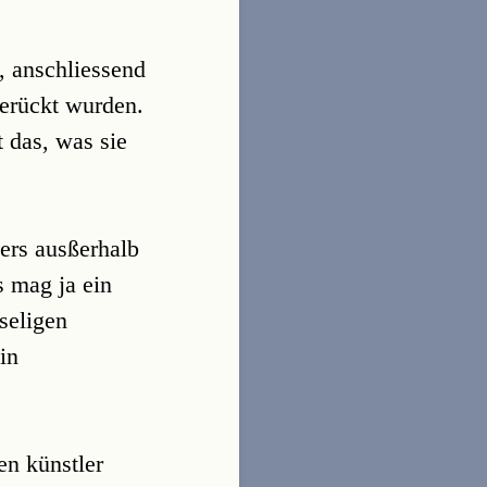
, anschliessend
gerückt wurden.
 das, was sie
ers ausßerhalb
s mag ja ein
mseligen
in
en künstler