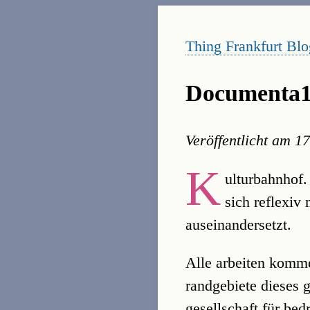
Thing Frankfurt Blo
Documenta11
Veröffentlicht am
17
K
ulturbahnhof.
sich reflexiv
auseinandersetzt.
Alle arbeiten kommen
randgebiete dieses 
gesellschaft für be