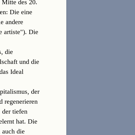
 Mitte des 20.
en: Die eine
ie andere
 artiste"). Die
, die
lschaft und die
das Ideal
pitalismus, der
ld regenerieren
 der tiefen
lernt hat. Die
 auch die