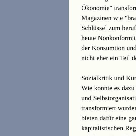
Ökonomie" transform
Magazinen wie "bra
Schlüssel zum beruf
heute Nonkonformitä
der Konsumtion und 
nicht eher ein Teil 
Sozialkritik und Kün
Wie konnte es dazu
und Selbstorganisat
transformiert wurde
bieten dafür eine g
kapitalistischen Re