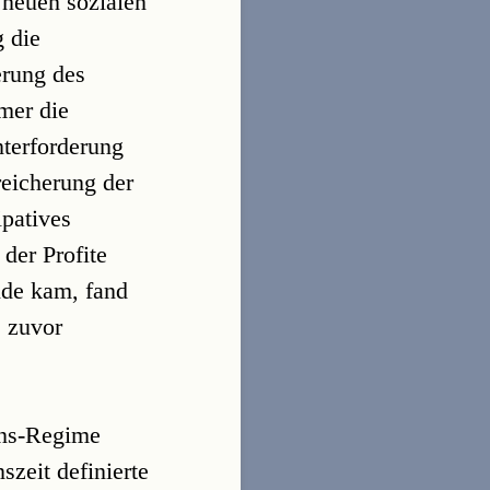
 neuen sozialen
g die
erung des
mer die
nterforderung
reicherung der
ipatives
der Profite
nde kam, fand
 zuvor
e
ens-Regime
zeit definierte