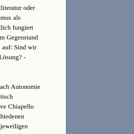
iteratur oder
smus als
lich fungiert
nem Gegenstand
 auf: Sind wir
 Lösung? -
nach Autonomie
tisch
Eve Chiapello
chiedenen
 jeweiligen