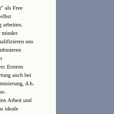
" als Free
elbst
 arbeiten.
r minder
alifizieren uns
mbinieren
n
en: Erstens
rtung auch bei
misierung, d.h.
st-
len Arbeit und
s ideale