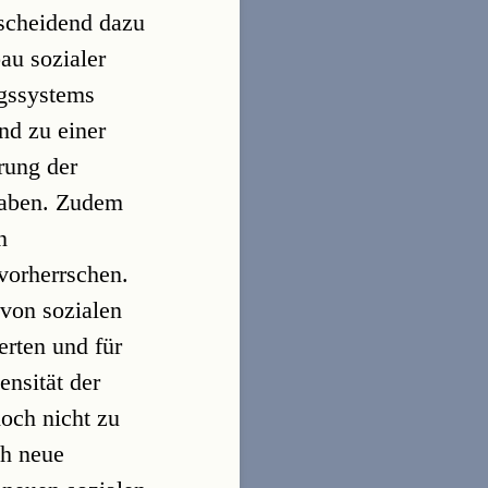
tscheidend dazu
au sozialer
ngssystems
nd zu einer
rung der
graben. Zudem
n
 vorherrschen.
 von sozialen
erten und für
ensität der
och nicht zu
ch neue