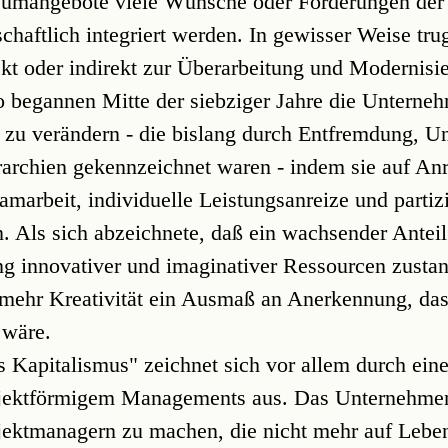
nsumangebote viele Wünsche oder Forderungen der
haftlich integriert werden. In gewisser Weise tru
rekt oder indirekt zur Überarbeitung und Modernisi
o begannen Mitte der siebziger Jahre die Unterneh
zu verändern - die bislang durch Entfremdung, U
rarchien gekennzeichnet waren - indem sie auf An
amarbeit, individuelle Leistungsanreize und partiz
 Als sich abzeichnete, daß ein wachsender Anteil 
g innovativer und imaginativer Ressourcen zusta
 mehr Kreativität ein Ausmaß an Anerkennung, das
 wäre.
s Kapitalismus" zeichnet sich vor allem durch ein
ojektförmigem Managements aus. Das Unternehm
ojektmanagern zu machen, die nicht mehr auf Lebens