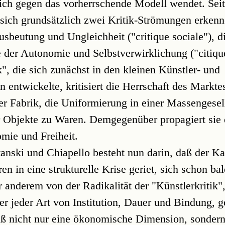
 sich gegen das vorherrschende Modell wendet. Seit
 sich grundsätzlich zwei Kritik-Strömungen erkenn
usbeutung und Ungleichheit ("critique sociale"), d
 der Autonomie und Selbstverwirklichung ("citique
k", die sich zunächst in den kleinen Künstler- und
en entwickelte, kritisiert die Herrschaft des Marktes
der Fabrik, die Uniformierung in einer Massengesel
r Objekte zu Waren. Demgegenüber propagiert sie 
omie und Freiheit.
anski und Chiapello besteht nun darin, daß der Ka
ren in eine strukturelle Krise geriet, sich schon ba
r anderem von der Radikalität der "Künstlerkritik",
 jeder Art von Institution, Dauer und Bindung, ge
ß nicht nur eine ökonomische Dimension, sondern