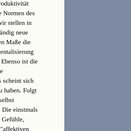
oduktivität
nde Normen des
r stellen in
tändig neue
hen Maße die
entalisierung
 Ebenso ist die
ie
 scheint sich
u haben. Folgt
selbst
. Die einstmals
e Gefühle,
"affektiven