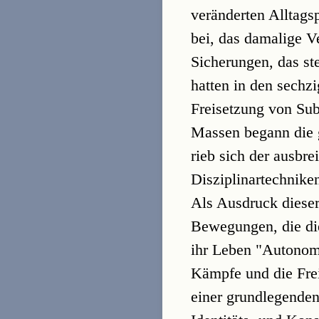
veränderten Alltags
bei, das damalige V
Sicherungen, das s
hatten in den sechz
Freisetzung von Sub
Massen begann die g
rieb sich der ausbr
Disziplinartechniken
Als Ausdruck dieser
Bewegungen, die die
ihr Leben "Autonomi
Kämpfe und die Frei
einer grundlegende