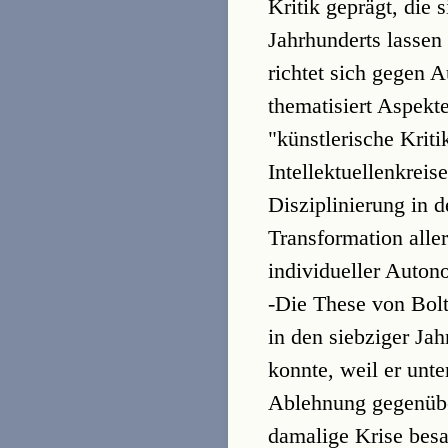
Kritik geprägt, die
Jahrhunderts lassen
richtet sich gegen A
thematisiert Aspekte
"künstlerische Kriti
Intellektuellenkreis
Disziplinierung in 
Transformation alle
individueller Auton
-Die These von Bolt
in den siebziger Jah
konnte, weil er unte
Ablehnung gegenüber
damalige Krise besa