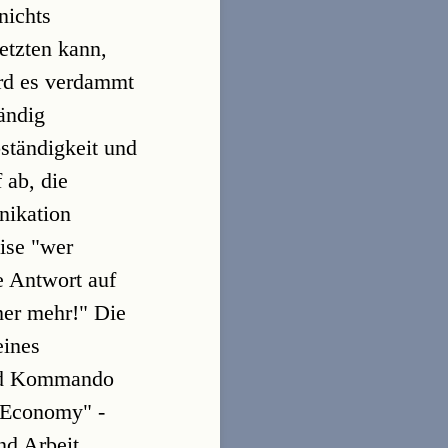
nichts
etzten kann,
ird es verdammt
ändig
bständigkeit und
 ab, die
nikation
vise "wer
e Antwort auf
mer mehr!" Die
eines
und Kommando
w Economy" -
nd Arbeit