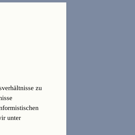
sverhältnisse zu
nisse
konformistischen
ir unter