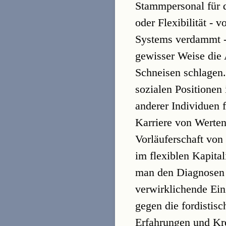
Stammpersonal für d
oder Flexibilität - 
Systems verdammt - 
gewisser Weise die 
Schneisen schlagen.
sozialen Positionen
anderer Individuen 
Karriere von Werte
Vorläuferschaft vo
im flexiblen Kapita
man den Diagnosen v
verwirklichende Ein
gegen die fordistis
Erfahrungen und Kre