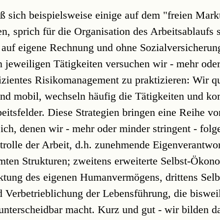
ß sich beispielsweise einige auf dem "freien Markt
, sprich für die Organisation des Arbeitsablaufs s
, auf eigene Rechnung und ohne Sozialversicherung
jeweiligen Tätigkeiten versuchen wir - mehr ode
fizientes Risikomanagement zu praktizieren: Wir qu
ind mobil, wechseln häufig die Tätigkeiten und ko
eitsfelder. Diese Strategien bringen eine Reihe vo
ch, denen wir - mehr oder minder stringent - folg
ntrolle der Arbeit, d.h. zunehmende Eigenverantwo
ten Strukturen; zweitens erweiterte Selbst-Ökono
ktung des eigenen Humanvermögens, drittens Selb
d Verbetrieblichung der Lebensführung, die biswei
unterscheidbar macht. Kurz und gut - wir bilden da