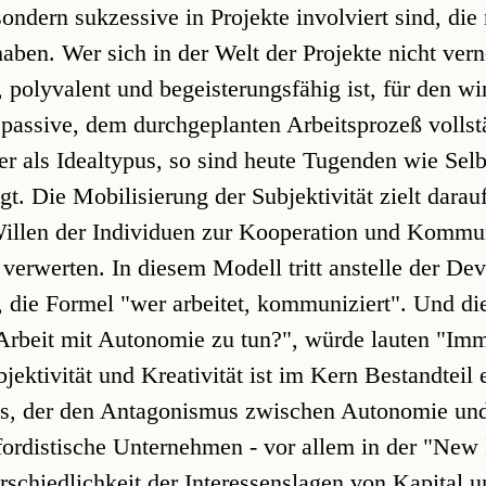
ondern sukzessive in Projekte involviert sind, die 
aben. Wer sich in der Welt der Projekte nicht vern
, polyvalent und begeisterungsfähig ist, für den w
r passive, dem durchgeplanten Arbeitsprozeß vollst
er als Idealtypus, so sind heute Tugenden wie Sel
agt. Die Mobilisierung der Subjektivität zielt darauf
Willen der Individuen zur Kooperation und Kommu
verwerten. In diesem Modell tritt anstelle der De
", die Formel "wer arbeitet, kommuniziert". Und di
Arbeit mit Autonomie zu tun?", würde lauten "Im
ektivität und Kreativität ist im Kern Bestandteil 
ses, der den Antagonismus zwischen Autonomie 
stfordistische Unternehmen - vor allem in der "Ne
rschiedlichkeit der Interessenslagen von Kapital u