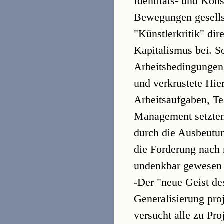
Identitäts- und Ko
Bewegungen gesellsc
"Künstlerkritik" di
Kapitalismus bei. S
Arbeitsbedingungen 
und verkrustete Hie
Arbeitsaufgaben, Te
Management setzten.
durch die Ausbeutun
die Forderung nach
undenkbar gewesen
-Der "neue Geist de
Generalisierung pr
versucht alle zu Pr