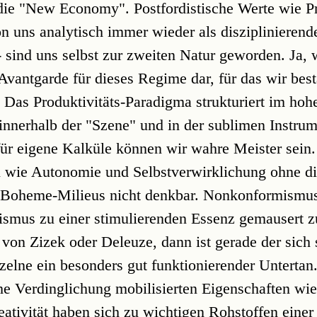
ie "New Economy". Postfordistische Werte wie Pr
von uns analytisch immer wieder als diszipliniere
sind uns selbst zur zweiten Natur geworden. Ja, wi
Avantgarde für dieses Regime dar, für das wir bes
 Das Produktivitäts-Paradigma strukturiert im ho
 innerhalb der "Szene" und in der sublimen Instrum
für eigene Kalküle können wir wahre Meister sein.
n wie Autonomie und Selbstverwirklichung ohne d
n Boheme-Milieus nicht denkbar. Nonkonformismus
lismus zu einer stimulierenden Essenz gemausert z
on Zizek oder Deleuze, dann ist gerade der sich 
zelne ein besonders gut funktionierender Untertan
che Verdinglichung mobilisierten Eigenschaften wi
ativität haben sich zu wichtigen Rohstoffen einer 