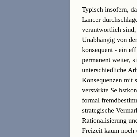
Typisch insofern, da
Lancer durchschlagen
verantwortlich sind
Unabhängig von den 
konsequent - ein ef
permanent weiter, s
unterschiedliche Arb
Konsequenzen mit si
verstärkte Selbstko
formal fremdbestimm
strategische Vermar
Rationalisierung un
Freizeit kaum noch 