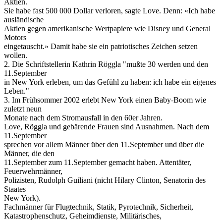
Aktien.
Sie habe fast 500 000 Dollar verloren, sagte Love. Denn: «Ich habe
ausländische
Aktien gegen amerikanische Wertpapiere wie Disney und General
Motors
eingetauscht.» Damit habe sie ein patriotisches Zeichen setzen
wollen.
2. Die Schriftstellerin Kathrin Röggla "mußte 30 werden und den
11.September
in New York erleben, um das Gefühl zu haben: ich habe ein eigenes
Leben."
3. Im Frühsommer 2002 erlebt New York einen Baby-Boom wie
zuletzt neun
Monate nach dem Stromausfall in den 60er Jahren.
Love, Röggla und gebärende Frauen sind Ausnahmen. Nach dem
11.September
sprechen vor allem Männer über den 11.September und über die
Männer, die den
11.September zum 11.September gemacht haben. Attentäter,
Feuerwehrmänner,
Polizisten, Rudolph Guiliani (nicht Hilary Clinton, Senatorin des
Staates
New York).
Fachmänner für Flugtechnik, Statik, Pyrotechnik, Sicherheit,
Katastrophenschutz, Geheimdienste, Militärisches,