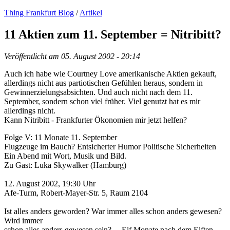
Thing Frankfurt Blog
/
Artikel
11 Aktien zum 11. September = Nitribitt?
Veröffentlicht am
05. August 2002 - 20:14
Auch ich habe wie Courtney Love amerikanische Aktien gekauft,
allerdings nicht aus partiotischen Gefühlen heraus, sondern in
Gewinnerzielungsabsichten. Und auch nicht nach dem 11.
September, sondern schon viel früher. Viel genutzt hat es mir
allerdings nicht.
Kann Nitribitt - Frankfurter Ökonomien mir jetzt helfen?
Folge V: 11 Monate 11. September
Flugzeuge im Bauch? Entsicherter Humor Politische Sicherheiten
Ein Abend mit Wort, Musik und Bild.
Zu Gast: Luka Skywalker (Hamburg)
12. August 2002, 19:30 Uhr
Afe-Turm, Robert-Mayer-Str. 5, Raum 2104
Ist alles anders geworden? War immer alles schon anders gewesen?
Wird immer
schon alles anders gewesen sein? ... Elf Monate nach dem Elften-