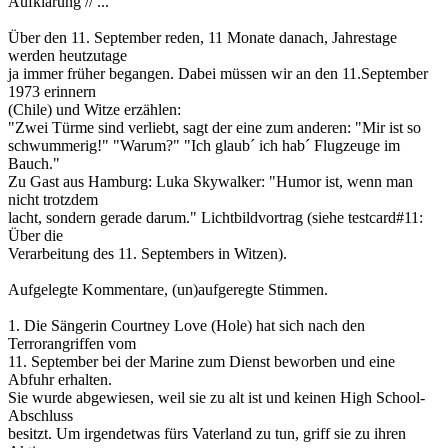
Aufklärung // ...
Über den 11. September reden, 11 Monate danach, Jahrestage
werden heutzutage
ja immer früher begangen. Dabei müssen wir an den 11.September
1973 erinnern
(Chile) und Witze erzählen:
"Zwei Türme sind verliebt, sagt der eine zum anderen: "Mir ist so
schwummerig!" "Warum?" "Ich glaub´ ich hab´ Flugzeuge im
Bauch."
Zu Gast aus Hamburg: Luka Skywalker: "Humor ist, wenn man
nicht trotzdem
lacht, sondern gerade darum." Lichtbildvortrag (siehe testcard#11:
Über die
Verarbeitung des 11. Septembers in Witzen).
Aufgelegte Kommentare, (un)aufgeregte Stimmen.
1. Die Sängerin Courtney Love (Hole) hat sich nach den
Terrorangriffen vom
11. September bei der Marine zum Dienst beworben und eine
Abfuhr erhalten.
Sie wurde abgewiesen, weil sie zu alt ist und keinen High School-
Abschluss
besitzt. Um irgendetwas fürs Vaterland zu tun, griff sie zu ihren