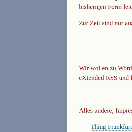
bisherigen Form lei
Zur Zeit sind nur au
Wir wollen zu Word
eXtended RSS und k
Alles andere, Impr
Thing Frankfur