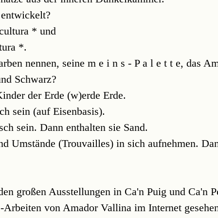
entwickelt?
cultura * und
tura *.
arben nennen, seine m e i n s - P a l e t t e, das 
und Schwarz?
inder der Erde (w)erde Erde.
h sein (auf Eisenbasis).
sch sein. Dann enthalten sie Sand.
nd Umstände (Trouvailles) in sich aufnehmen. Da
den großen Ausstellungen in Ca'n Puig und Ca'n Pe
-Arbeiten von Amador Vallina im Internet gesehen