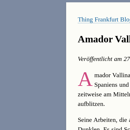
Thing Frankfurt Blo
Amador Valli
Veröffentlicht am
27
A
mador Vallina
Spaniens und 
zeitweise am Mittel
aufblitzen.
Seine Arbeiten, die
Dunklen. Es sind S