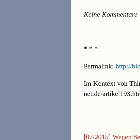
Keine Kommentare
* * *
Permalink:
http://bl
Im Kontext von Thi
net.de/artikel193.htm
[07/2015] Wegen Ser