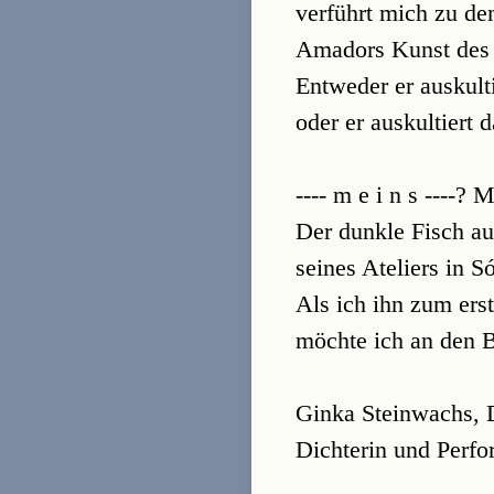
verführt mich zu d
Amadors Kunst des
Entweder er auskulti
oder er auskultiert 
---- m e i n s ----?
Der dunkle Fisch a
seines Ateliers in S
Als ich ihn zum ers
möchte ich an den B
Ginka Steinwachs, D
Dichterin und Perfo