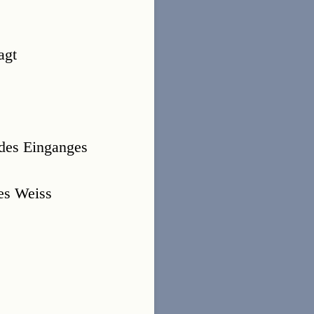
gt 
 des Einganges
es Weiss