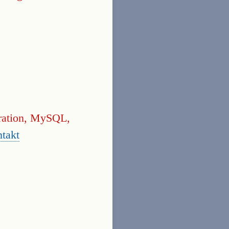
gration, MySQL,
takt