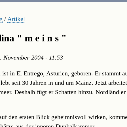
g
/
Artikel
na " m e i n s "
. November 2004 - 11:53
 ist in El Entrego, Asturien, geboren. Er stammt 
lebt seit 30 Jahren in und um Mainz. Jetzt arbeitet
meer. Deshalb fügt er Schatten hinzu. Nordländler 
 auf den ersten Blick geheimnisvoll wirken, kom
chätze aus der inneren Dunkelkammer.