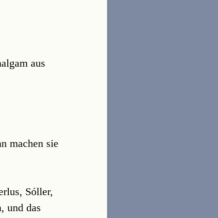
Amalgam aus
nn machen sie
rlus, Sóller,
, und das