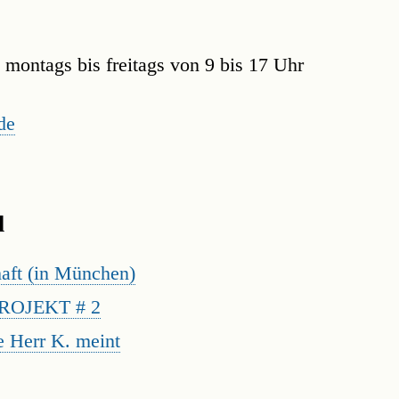
montags bis freitags von 9 bis 17 Uhr
de
l
aft (in München)
OJEKT # 2
ie Herr K. meint