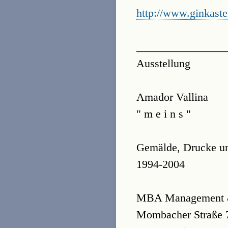
http://www.ginkast
________________
Ausstellung
Amador Vallina
" m e i n s "
Gemälde, Drucke un
1994-2004
MBA Management &
Mombacher Straße 