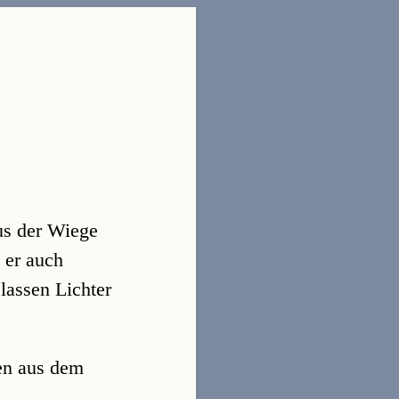
aus der Wiege
 er auch
lassen Lichter
men aus dem