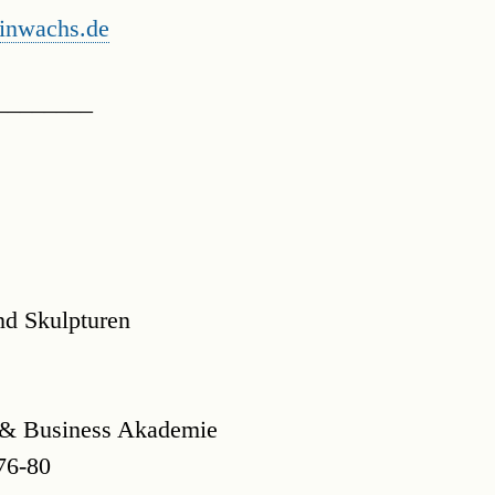
einwachs.de
________
d Skulpturen
 Business Akademie
76-80