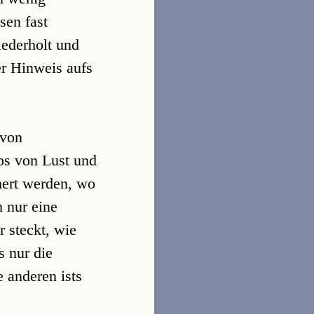
sen fast
iederholt und
er Hinweis aufs
 von
ps von Lust und
mert werden, wo
h nur eine
 steckt, wie
s nur die
e anderen ists