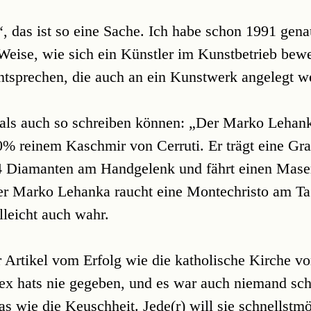
, das ist so eine Sache. Ich habe schon 1991 gen
d Weise, wie sich ein Künstler im Kunstbetrieb bew
entsprechen, die auch an ein Kunstwerk angelegt 
als auch so schreiben können: „Der Marko Lehanka
% reinem Kaschmir von Cerruti. Er trägt eine Gr
4 Diamanten am Handgelenk und fährt einen Maser
er Marko Lehanka raucht eine Montechristo am T
lleicht auch wahr.
r Artikel vom Erfolg wie die katholische Kirche vo
ex hats nie gegeben, und es war auch niemand schu
as wie die Keuschheit. Jede(r) will sie schnellstm