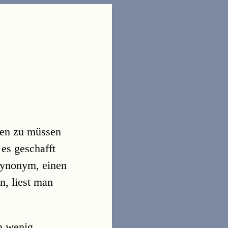
uben zu müssen
 es geschafft
 Synonym, einen
n, liest man
in wenig