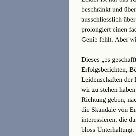
beschränkt und über
ausschliesslich übe
prolongiert einen f
Genie fehlt. Aber wi
Dieses „es geschafft
Erfolgsberichten, 
Leidenschaften der 
wir zu stehen haben
Richtung geben, nac
die Skandale von En
interessieren, die d
bloss Unterhaltung.