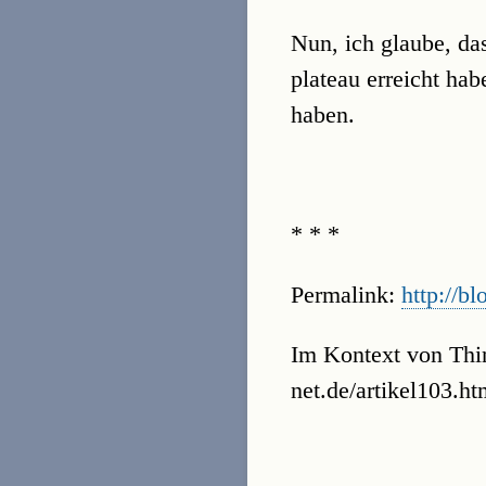
Nun, ich glaube, da
plateau erreicht ha
haben.
* * *
Permalink:
http://bl
Im Kontext von Thi
net.de/artikel103.htm