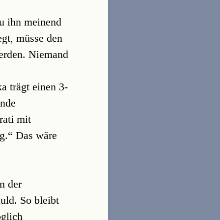
au ihn meinend
egt, müsse den
werden. Niemand
 trägt einen 3-
ande
ati mit
ag.“ Das wäre
n der
ld. So bleibt
öglich