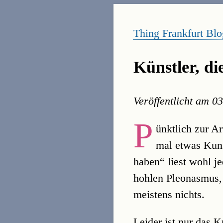
Thing Frankfurt Blo
Künstler, di
Veröffentlicht am
03
P
ünktlich zur Ar
mal etwas Kunst
haben“ liest wohl j
hohlen Pleonasmus, 
meistens nichts.
Leider ist nur das 