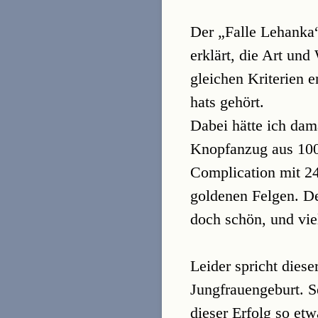
Der „Falle Lehanka“
erklärt, die Art un
gleichen Kriterien 
hats gehört.
Dabei hätte ich dam
Knopfanzug aus 100
Complication mit 2
goldenen Felgen. D
doch schön, und vie
Leider spricht diese
Jungfrauengeburt. S
dieser Erfolg so etw