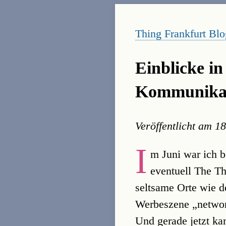
Thing Frankfurt Blo
Einblicke in
Kommunikat
Veröffentlicht am
18
I
m Juni war ich b
eventuell The Th
seltsame Orte wie 
Werbeszene „networ
Und gerade jetzt ka