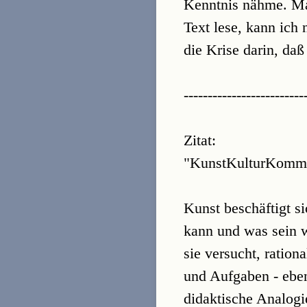
Kenntnis nähme. Man
Text lese, kann ich 
die Krise darin, daß
-------------------------
Zitat:
"KunstKulturKommu
Kunst beschäftigt s
kann und was sein w
sie versucht, ration
und Aufgaben - eben
didaktische Analogie