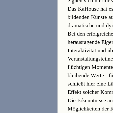
eignen sich hierfür 
Das KaHouse hat es 
bildenden Künste auf
dramatische und dy
Bei den erfolgreich
herausragende Eigen
Interaktivität und ü
Veranstaltungsteiln
flüchtigen Momenten
bleibende Werte - f
schließt hier eine 
Effekt solcher Ko
Die Erkenntnisse a
Möglichkeiten der Ku