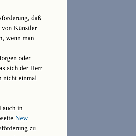
sförderung, daß
e von Künstler
en, wenn man
Morgen oder
as sich der Herr
 nicht einmal
 auch in
bseite
New
sförderung zu