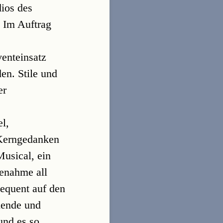
dios des
 Im Auftrag
enteinsatz
n. Stile und
er
l,
 Kerngedanken
Musical, ein
fenahme all
equent auf den
hende und
und es so