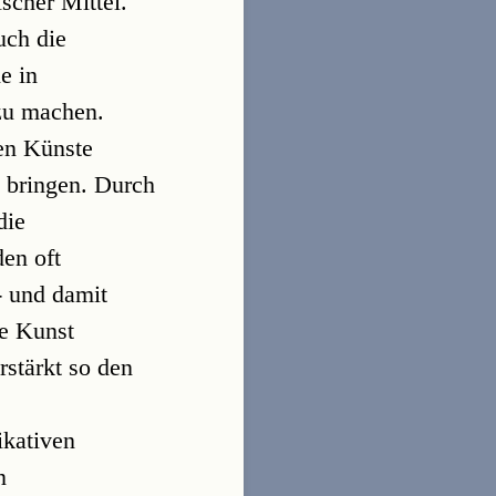
ischer Mittel.
uch die
e in
zu machen.
den Künste
h bringen. Durch
die
en oft
- und damit
de Kunst
rstärkt so den
ikativen
n