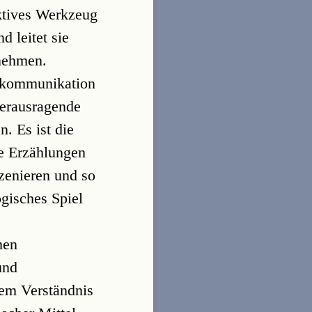
ktives Werkzeug
 leitet sie
rnehmen.
ntkommunikation
herausragende
. Es ist die
re Erzählungen
zenieren und so
ogisches Spiel
men
und
em Verständnis