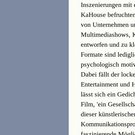
Inszenierungen mit 
KaHouse befruchten
von Unternehmen un
Multimediashows, Ku
entworfen und zu k
Formate sind ledig
psychologisch motiv
Dabei fällt der loc
Entertainment und 
lässt sich ein Gedi
Film, 'ein Gesellsch
dieser künstlerisc
Kommunikationsproz
faszinierende Mögli