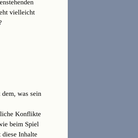
tenstehenden
ht vielleicht
?
t dem, was sein
liche Konflikte
wie beim Spiel
 diese Inhalte