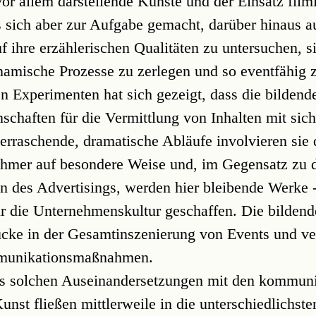
vor allem darstellende Künste und der Einsatz film
sich aber zur Aufgabe gemacht, darüber hinaus a
 ihre erzählerischen Qualitäten zu untersuchen, si
namische Prozesse zu zerlegen und so eventfähig 
en Experimenten hat sich gezeigt, dass die bilden
schaften für die Vermittlung von Inhalten mit sic
berraschende, dramatische Abläufe involvieren sie 
ehmer auf besondere Weise und, im Gegensatz zu d
 des Advertisings, werden hier bleibende Werke 
ür die Unternehmenskultur geschaffen. Die bilden
Lücke in der Gesamtinszenierung von Events und ve
mmunikationsmaßnahmen.
us solchen Auseinandersetzungen mit den kommun
nst fließen mittlerweile in die unterschiedlichste