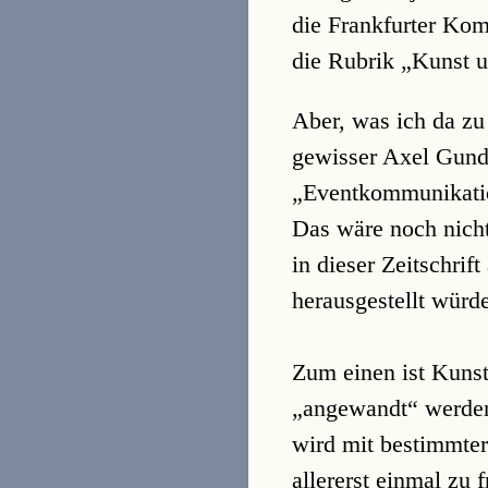
die Frankfurter Kom
die Rubrik „Kunst u
Aber, was ich da zu
gewisser Axel Gundl
„Eventkommunikati
Das wäre noch nicht
in dieser Zeitschrif
herausgestellt würde
Zum einen ist Kunst
„angewandt“ werden 
wird mit bestimmter 
allererst einmal zu 