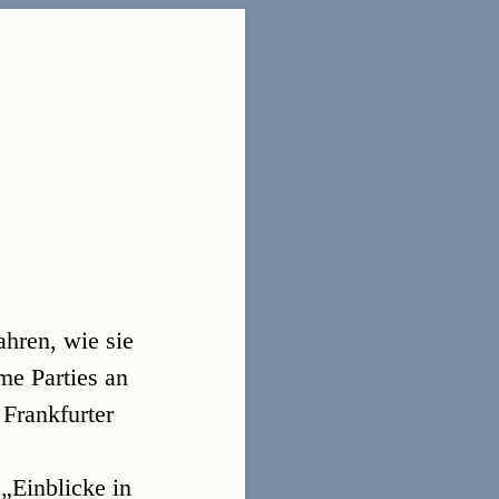
ahren, wie sie
me Parties an
Frankfurter
„Einblicke in