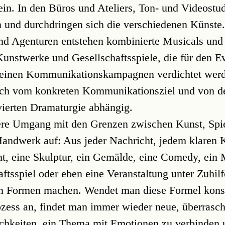
ein. In den Büros und Ateliers, Ton- und Videostu
 und durchdringen sich die verschiedenen Künste.
d Agenturen entstehen kombinierte Musicals und
nstwerke und Gesellschaftsspiele, die für den Ev
leinen Kommunikationskampagnen verdichtet werde
lich vom konkreten Kommunikationsziel und von d
ierten Dramaturgie abhängig.
kere Umgang mit den Grenzen zwischen Kunst, Spie
Handwerk auf: Aus jeder Nachricht, jedem klaren
cht, eine Skulptur, ein Gemälde, eine Comedy, ein 
aftsspiel oder eben eine Veranstaltung unter Zuhil
hen Formen machen. Wendet man diese Formel kons
ess an, findet man immer wieder neue, überrasc
chkeiten, ein Thema mit Emotionen zu verbinden 