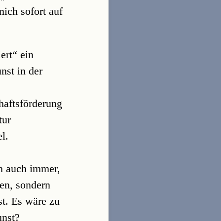
ich sofort auf
ert“ ein
nst in der
haftsförderung
tur
l.
en auch immer,
den, sondern
st. Es wäre zu
unst?