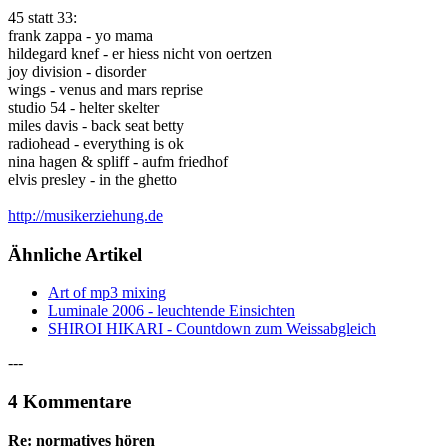
45 statt 33:
frank zappa - yo mama
hildegard knef - er hiess nicht von oertzen
joy division - disorder
wings - venus and mars reprise
studio 54 - helter skelter
miles davis - back seat betty
radiohead - everything is ok
nina hagen & spliff - aufm friedhof
elvis presley - in the ghetto
http://musikerziehung.de
Ähnliche Artikel
Art of mp3 mixing
Luminale 2006 - leuchtende Einsichten
SHIROI HIKARI - Countdown zum Weissabgleich
---
4 Kommentare
Re: normatives hören