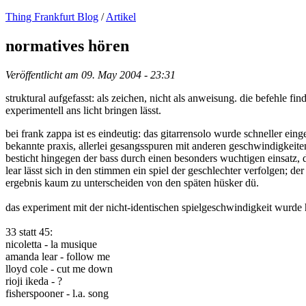
Thing Frankfurt Blog
/
Artikel
normatives hören
Veröffentlicht am
09. May 2004 - 23:31
struktural aufgefasst: als zeichen, nicht als anweisung. die befehle f
experimentell ans licht bringen lässt.
bei frank zappa ist es eindeutig: das gitarrensolo wurde schneller einge
bekannte praxis, allerlei gesangsspuren mit anderen geschwindigkeiten
besticht hingegen der bass durch einen besonders wuchtigen einsatz, d
lear lässt sich in den stimmen ein spiel der geschlechter verfolgen; der 
ergebnis kaum zu unterscheiden von den späten hüsker dü.
das experiment mit der nicht-identischen spielgeschwindigkeit wurde
33 statt 45:
nicoletta - la musique
amanda lear - follow me
lloyd cole - cut me down
rioji ikeda - ?
fisherspooner - l.a. song