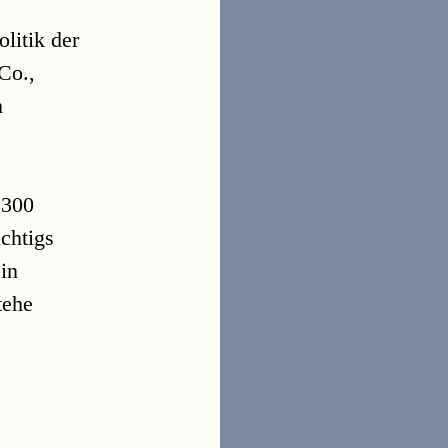
litik der
Co.,
h
 300
uchtigs
in
tehe