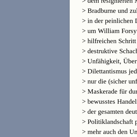
> dem resignierten
> Bradburne und zul
> in der peinlichen
> um William Forsy
> hilfreichen Schrit
> destruktive Schac
> Unfähigkeit, Übe
> Dilettantismus j
> nur die (sicher unf
> Maskerade für du
> bewusstes Handel
> der gesamten deu
> Politiklandschaft
> mehr auch den Um