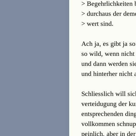
> Begehrlichkeiten b
> durchaus der dem
> wert sind.
Ach ja, es gibt ja s
so wild, wenn nicht
und dann werden sie
und hinterher nicht 
Schliesslich will s
verteidugung der ku
entsprechenden dinge
vollkommen schnupp
peinlich, aber in de