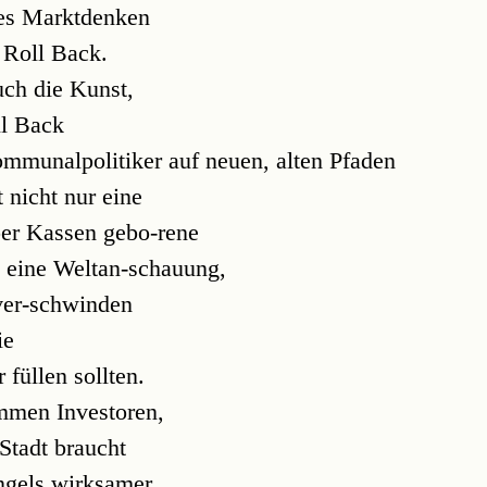
les Marktdenken
 Roll Back.
uch die Kunst,
ll Back
ommunalpolitiker auf neuen, alten Pfaden
 nicht nur eine
per Kassen gebo-rene
t eine Weltan-schauung,
 ver-schwinden
ie
 füllen sollten.
mmen Investoren,
Stadt braucht
ngels wirksamer