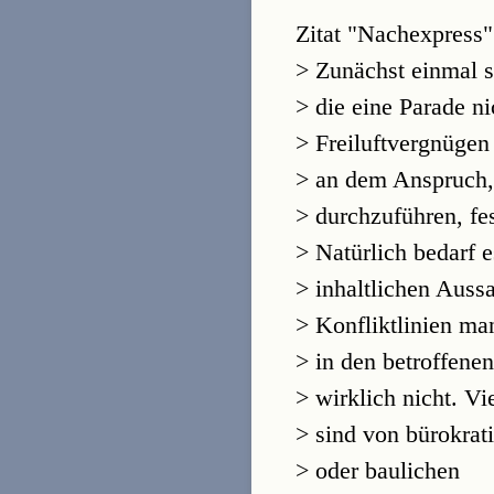
Zitat "Nachexpress"
> Zunächst einmal s
> die eine Parade ni
> Freiluftvergnügen 
> an dem Anspruch,
> durchzuführen, fes
> Natürlich bedarf 
> inhaltlichen Aussa
> Konfliktlinien ma
> in den betroffene
> wirklich nicht. Vi
> sind von bürokra
> oder baulichen