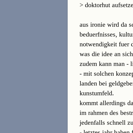
> doktorhut aufsetz
aus ironie wird da s
beduerfnisses, kult
notwendigkeit fuer 
was die idee an sich
zudem kann man - li
- mit solchen konze
landen bei geldgebe
kunstumfeld.
kommt allerdings da
im rahmen des bestri
jedenfalls schnell z
- letztes jahr haben