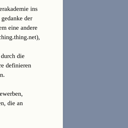
erakademie ins
r gedanke der
lem eine andere
hing.thing.net),
 durch die
re definieren
n.
bewerben,
n, die an