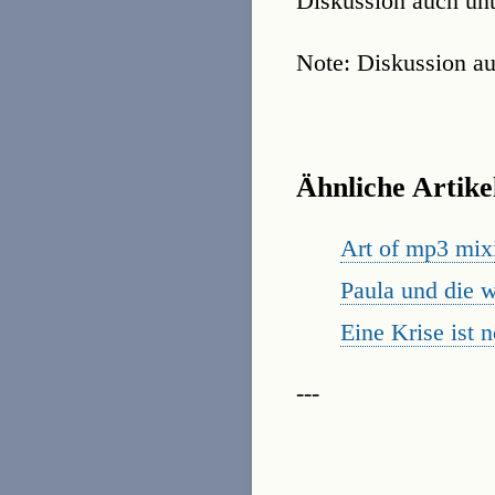
Diskussion auch un
Note: Diskussion au
Ähnliche Artike
Art of mp3 mix
Paula und die w
Eine Krise ist 
---