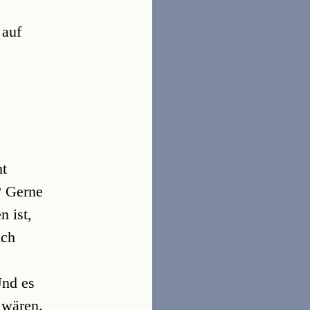
 auf
ht
? Gerne
 ist,
ich
Und es
 wären.