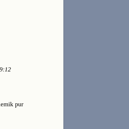
19:12
olemik pur