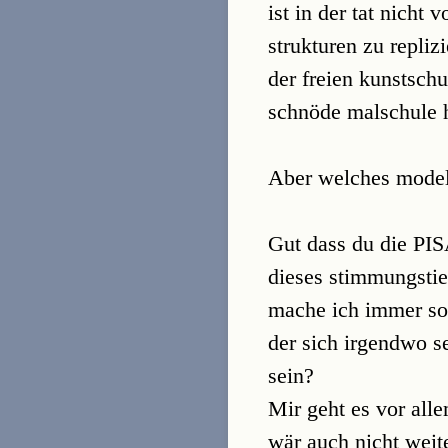
ist in der tat nicht
strukturen zu repliz
der freien kunstschu
schnöde malschule 
Aber welches model
Gut dass du die PISA
dieses stimmungstie
mache ich immer so 
der sich irgendwo s
sein?
Mir geht es vor all
wär auch nicht weit