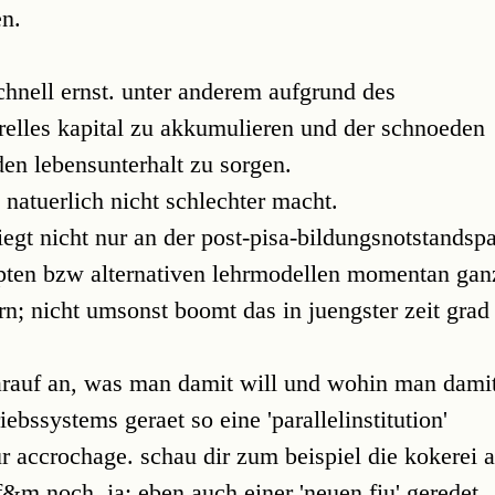
en.
chnell ernst. unter anderem aufgrund des
urelles kapital zu akkumulieren und der schnoeden
den lebensunterhalt zu sorgen.
 natuerlich nicht schlechter macht.
egt nicht nur an der post-pisa-bildungsnotstandsp
pten bzw alternativen lehrmodellen momentan gan
rn; nicht umsonst boomt das in juengster zeit grad
rauf an, was man damit will und wohin man damit
ebssystems geraet so eine 'parallelinstitution'
ur accrochage. schau dir zum beispiel die kokerei 
 f&m noch, ja: eben auch einer 'neuen fiu' geredet.