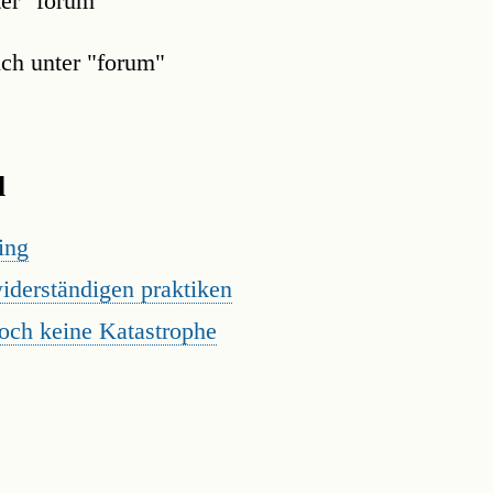
ter "forum"
ch unter "forum"
l
ing
iderständigen praktiken
noch keine Katastrophe