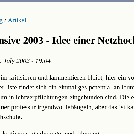
g
/
Artikel
sive 2003 - Idee einer Netzhoc
. July 2002 - 19:04
eim kritisieren und lammentieren bleibt, hier ein v
er liste findet sich ein einmaliges potential an leut
aum in lehrverpflichtungen eingebunden sind. Die e
iner professur irgendwo liebäugeln, aber das ist 
chschule.
rokratismus, geldmangel und lähmung.