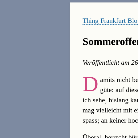
Thing Frankfurt Blo
Sommeroffen
Veröffentlicht am
26
D
amits nicht b
güte: auf dies
ich sehe, bislang k
mag vielleicht mit e
spass; an keiner ho
Überall herrscht bü