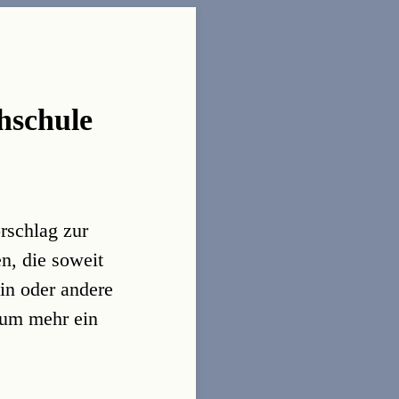
hschule
orschlag zur
en, die soweit
in oder andere
kaum mehr ein