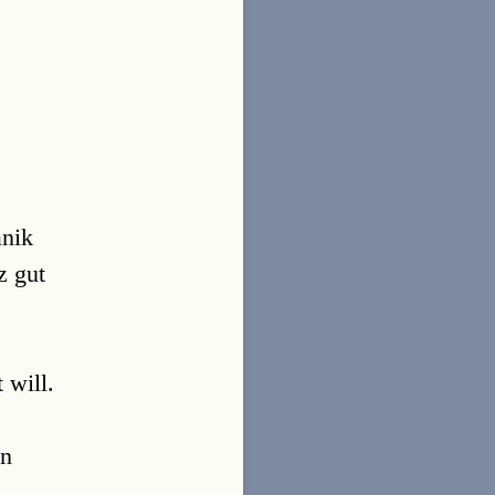
anik
z gut
 will.
an